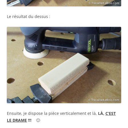
Le résultat du dessus :
Ensuite, je dispose la pièce verticalement et là,
LÀ,
C’EST
LE DRAME
!!!
🙁