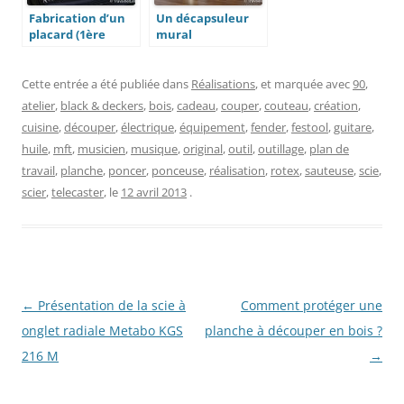
Fabrication d’un
Un décapsuleur
placard (1ère
mural
partie)
« magique » en
bois de palette
Cette entrée a été publiée dans
Réalisations
, et marquée avec
90
,
atelier
,
black & deckers
,
bois
,
cadeau
,
couper
,
couteau
,
création
,
cuisine
,
découper
,
électrique
,
équipement
,
fender
,
festool
,
guitare
,
huile
,
mft
,
musicien
,
musique
,
original
,
outil
,
outillage
,
plan de
travail
,
planche
,
poncer
,
ponceuse
,
réalisation
,
rotex
,
sauteuse
,
scie
,
scier
,
telecaster
, le
12 avril 2013
.
Navigation
←
Présentation de la scie à
Comment protéger une
des
onglet radiale Metabo KGS
planche à découper en bois ?
articles
216 M
→