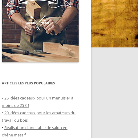
ARTICLES LES PLUS POPULAIRES
•
25 idées cadeaux pour un menuisier à
moins de 25 € !
•
20 idées cadeaux pour les amateurs du
travail du bois
•
Réalisation d’une table de salon en
chêne massif