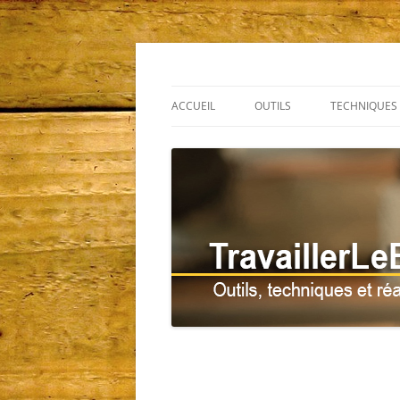
Outils, techniques et réalisations
TravaillerLeBois.c
ACCUEIL
OUTILS
TECHNIQUES