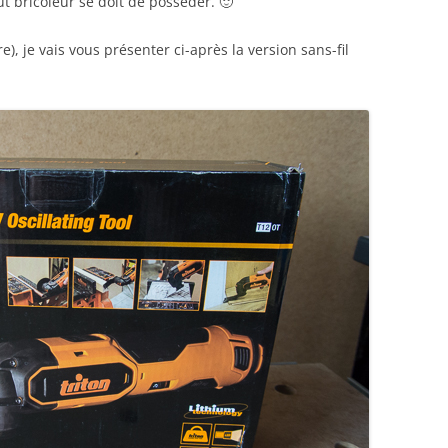
ut bricoleur se doit de posséder. 🙂
re), je vais vous présenter ci-après la version sans-fil