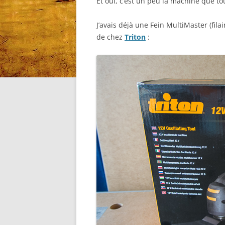
Et oui, c’est un peu la machine que to
J’avais déjà une Fein MultiMaster (filai
de chez
Triton
: