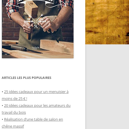
ARTICLES LES PLUS POPULAIRES
•
25 idées cadeaux pour un menuisier à
moins de 25 € !
•
20 idées cadeaux pour les amateurs du
travail du bois
•
Réalisation d’une table de salon en
chêne massif