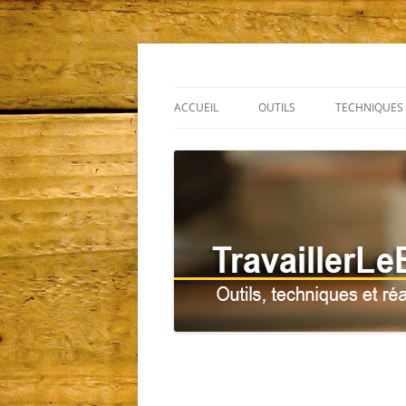
Outils, techniques et réalisations
TravaillerLeBois.c
ACCUEIL
OUTILS
TECHNIQUES