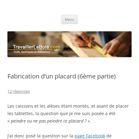
TravaillerLeBois.com
Outils, techniques et réalisations
Aller
Menu
au
contenu
Fabrication d’un placard (6ème partie)
12 réponses
Les caissons et les alèses étant montés, et avant de placer
les tablettes, la question que je me suis posée a été
«
peindre ou ne pas peindre ce placard ? »
.
J’ai donc posé la question sur la
page Facebook
de