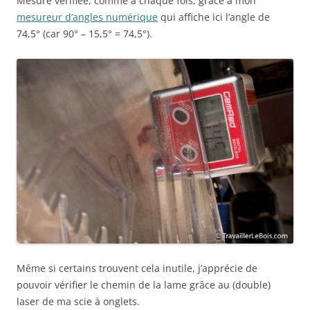
Mesure vérifiée, comme à chaque fois, grâce à mon
mesureur d’angles numérique
qui affiche ici l’angle de
74,5° (car 90° – 15,5° = 74,5°).
Même si certains trouvent cela inutile, j’apprécie de
pouvoir vérifier le chemin de la lame grâce au (double)
laser de ma scie à onglets.