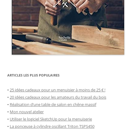
ARTICLES LES PLUS POPULAIRES
•
25 idées cadeaux pour un menuisier à moins de 25 € !
•
20 idées cadeaux pour les amateurs du travail du bois
•
Réalisation d’une table de salon en chêne massif
•
Mon nouvel atelier
•
Utiliser le logiciel SketchUp pour la menuiserie
•
La ponceuse à cylindre oscillant Triton TSPS450